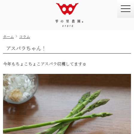
togg
navi
ホーム
コラム
アスパラちゃん！
今年もちょこちょこアスパラ収穫してます☺