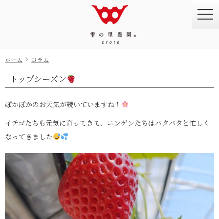
togg
navi
ホーム
コラム
トップシーズン
ぽかぽかのお天気が続いていますね！
イチゴたちも元気に育ってきて、ニンゲンたちはバタバタと忙しく
なってきました