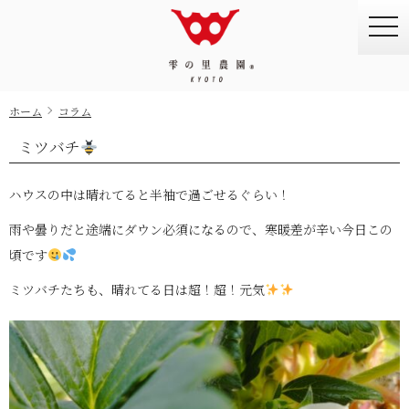
togg
navi
ホーム
コラム
ミツバチ
ハウスの中は晴れてると半袖で過ごせるぐらい！
雨や曇りだと途端にダウン必須になるので、寒暖差が辛い今日この
頃です
ミツバチたちも、晴れてる日は超！超！元気