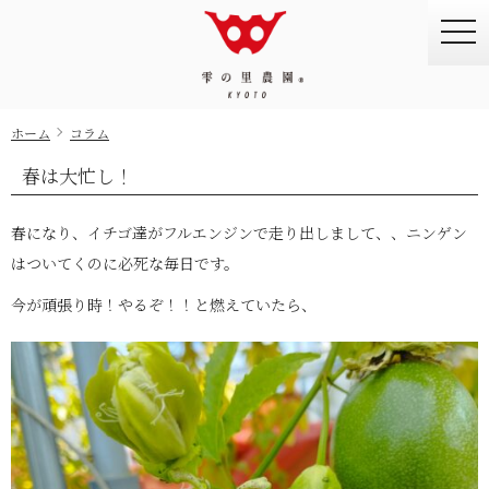
togg
navi
ホーム
コラム
春は大忙し！
春になり、イチゴ達がフルエンジンで走り出しまして、、ニンゲン
はついてくのに必死な毎日です。
今が頑張り時！やるぞ！！と燃えていたら、