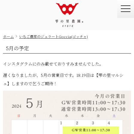
togg
navi
ホーム
いちご農家のジェラートGoccia(ゴッチャ)
5月の予定
インスタグラムにのみ載せておりすみませんでした。
遅くなりましたが、5月の営業日です。18.19日は【雫の里マルシ
ェ】しますので乞うご期待！