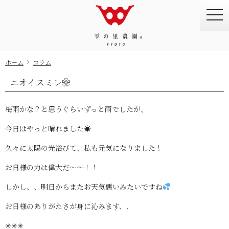
togg
navi
ホーム
コラム
ニオイスミレ❀
梅雨かな？と思うぐらいずっと雨でしたが、
今日はやっと晴れました☀
久々に太陽の光浴びて、私も元気になりました！
お日様の力は偉大だ〜〜！！
しかし、、明日からまたお天気悪いみたいですね
お日様のありがたさが身に沁みます、、
✳✳✳