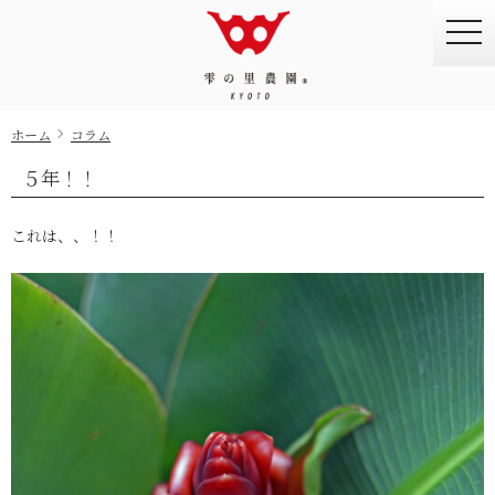
togg
navi
ホーム
コラム
５年！！
これは、、！！