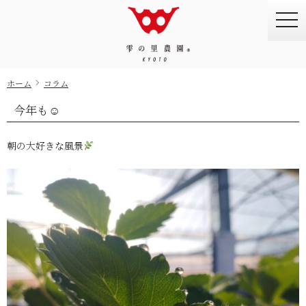
togg
navi
ホーム
コラム
今年も☺
朝の大好きな風景