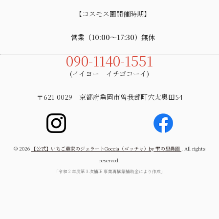
【コスモス園開催時期】
営業（10:00～17:30）無休
090-1140-1551
(イイヨー イチゴコーイ)
〒621-0029 京都府亀岡市曽我部町穴太奥田54
© 2026
【公式】いちご農家のジェラートGoccia（ゴッチャ）by 雫の里農園
. All rights
reserved.
「令和２年度第３次補正 事業再構築補助金により作成」